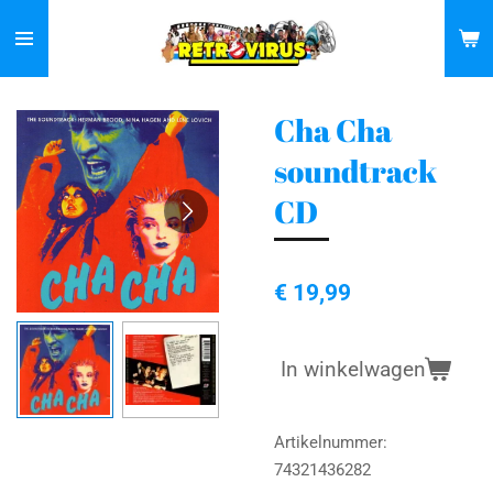
Ga
direct
naar
de
Cha Cha
hoofdinhoud
soundtrack
CD
€ 19,99
In winkelwagen
Artikelnummer:
74321436282