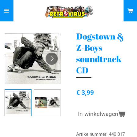
Ga
direct
naar
de
Dogstown &
hoofdinhoud
Z-Boys
soundtrack
CD
€ 3,99
In winkelwagen
Artikelnummer:
440 017