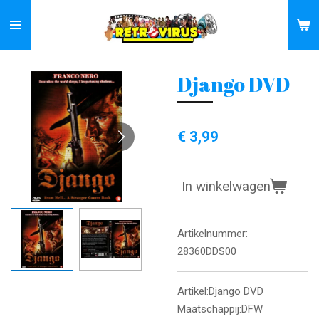
Ga
direct
naar
de
Django DVD
hoofdinhoud
€ 3,99
In winkelwagen
Artikelnummer:
28360DDS00
Artikel:Django DVD
Maatschappij:DFW