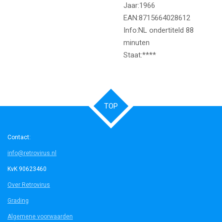
Jaar:1966
EAN:8715664028612
Info:NL ondertiteld 88
minuten
Staat:****
TOP
Contact:
info@retrovirus.nl
KvK 90623460
Over Retrovirus
Grading
Algemene voorwaarden