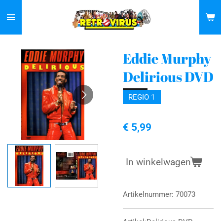
Ga
direct
naar
de
Eddie Murphy
hoofdinhoud
Delirious DVD
REGIO 1
€ 5,99
In winkelwagen
Artikelnummer:
70073