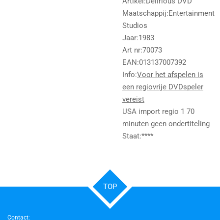
Artikel:Delirious DVD
Maatschappij:Entertainment
Studios
Jaar:1983
Art nr:70073
EAN:013137007392
Info:
Voor het afspelen is
een regiovrije DVDspeler
vereist
USA import regio 1 70
minuten geen ondertiteling
Staat:****
TOP
Contact: