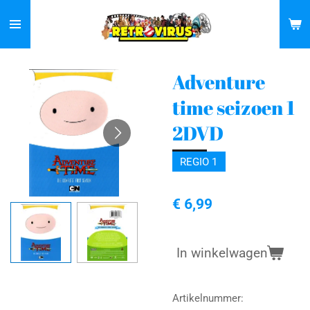
Ga
direct
naar
de
Adventure
hoofdinhoud
time seizoen 1
2DVD
REGIO 1
€ 6,99
In winkelwagen
Artikelnummer: