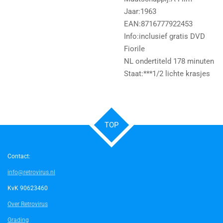
Jaar:1963
EAN:8716777922453
Info:inclusief gratis DVD
Fiorile
NL ondertiteld 178 minuten
Staat:***1/2 lichte krasjes
TOP
Contact:
info@retrovirus.nl
KvK 90623460
Over Retrovirus
Grading