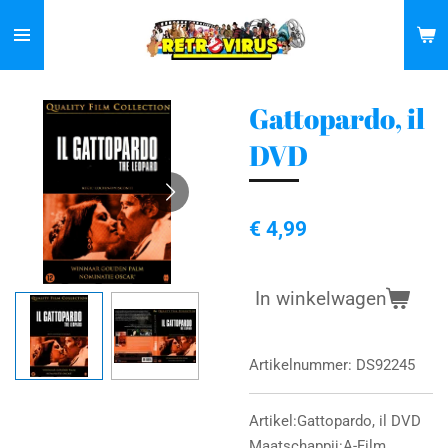
Ga
direct
naar
de
Gattopardo, il
hoofdinhoud
DVD
€ 4,99
In winkelwagen
Artikelnummer:
DS92245
Artikel:Gattopardo, il DVD
Maatschappij:A-Film