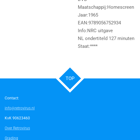
Maatschappij:Homescreen
Jaar:1965
EAN:9789056752934
Info:NRC uitgave
NL ondertiteld 127 minuten
Staat:****
TOP
Contact:
info@retrovirus.nl
KvK 90623460
Over Retrovirus
Grading