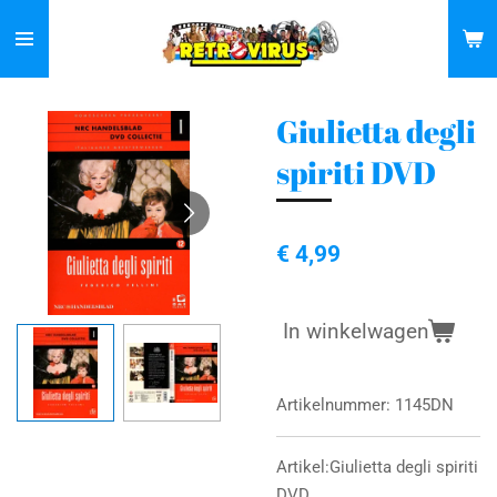
Ga
direct
naar
de
Giulietta degli
hoofdinhoud
spiriti DVD
€ 4,99
In winkelwagen
Artikelnummer:
1145DN
Artikel:Giulietta degli spiriti
DVD