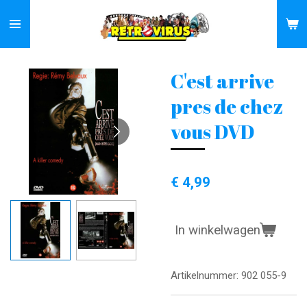
Ga
direct
naar
de
C'est arrive
hoofdinhoud
pres de chez
vous DVD
€ 4,99
In winkelwagen
Artikelnummer:
902 055-9