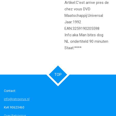
Artikel:C'est arrive pres de
chez vous DVD
Maatschappij:Universal
Jaar:1992
EAN:3259190205598
Info:aka Man bites dog
NL ondertiteld 90 minuten
Staat:****
TOP
Contact:
info@retrovirus.nl
KvK 90623460
Over Retrovirus