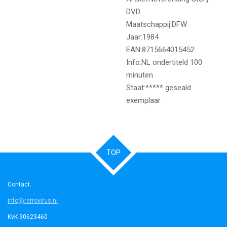
DVD
Maatschappij:DFW
Jaar:1984
EAN:8715664015452
Info:NL ondertiteld 100
minuten
Staat:***** geseald
exemplaar
TOP
Contact:
info@retrovirus.nl
KvK 90623460