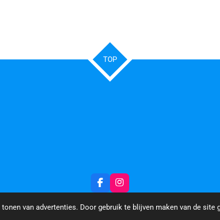
TOP
F
I
a
n
c
s
tonen van advertenties. Door gebruik te blijven maken van de site 
e
t