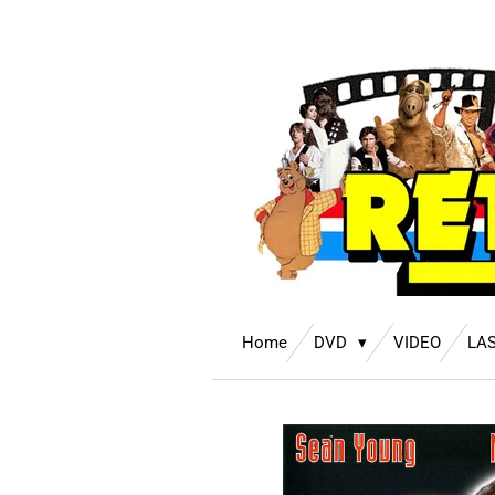
Ga
direct
naar
de
hoofdinhoud
Home
DVD
VIDEO
LA