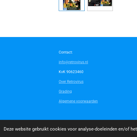
Contact:
info@retrovirus.nl
KvK 90623460
Over Retrovirus
Grading
Algemene voorwaarden
© 2014 - 2026 Retrovirus
Deze website gebruikt cookies voor analyse-doeleinden en/of het 