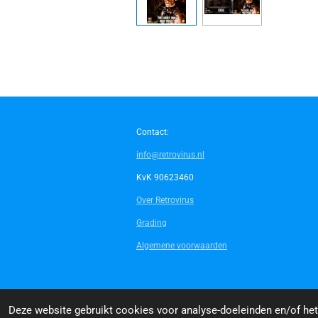
Contact:
info@retrovirus.nl
KvK 90623460
Over Retrovirus
Grading
Algemene voorwaarden
© 2014 - 2026 Retrovirus
Deze website gebruikt cookies voor analyse-doeleinden en/of het 