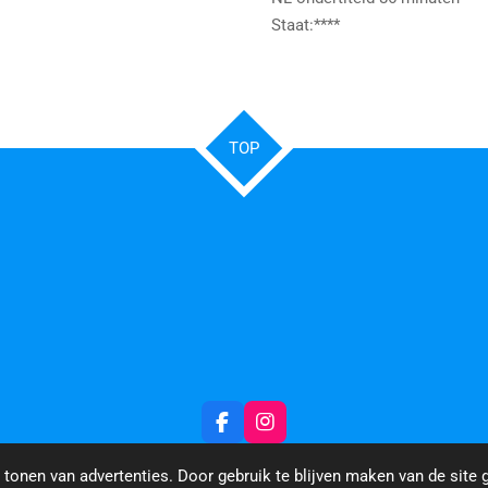
Staat:****
TOP
F
I
a
n
c
s
tonen van advertenties. Door gebruik te blijven maken van de site 