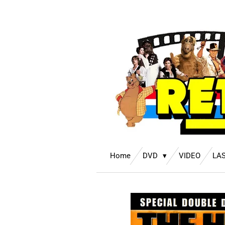
Ga
direct
naar
de
hoofdinhoud
Home
DVD
VIDEO
LA