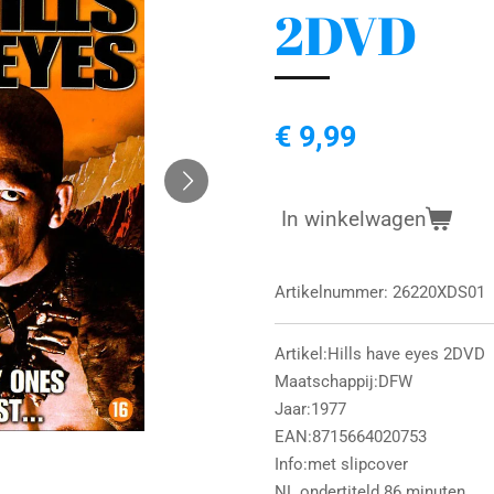
2DVD
€ 9,99
In winkelwagen
Artikelnummer:
26220XDS01
Artikel:Hills have eyes 2DVD
Maatschappij:DFW
Jaar:1977
EAN:8715664020753
Info:met slipcover
NL ondertiteld 86 minuten