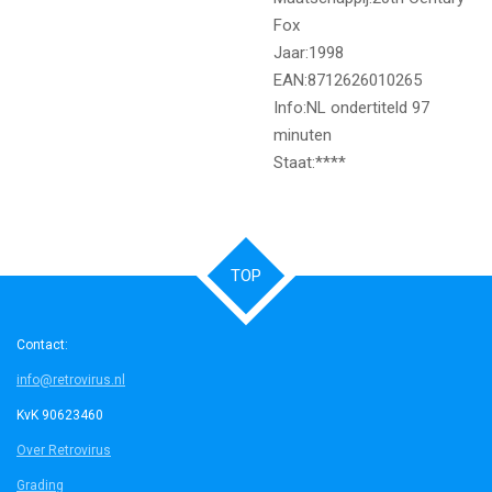
Fox
Jaar:1998
EAN:8712626010265
Info:NL ondertiteld 97
minuten
Staat:****
TOP
Contact:
info@retrovirus.nl
KvK 90623460
Over Retrovirus
Grading