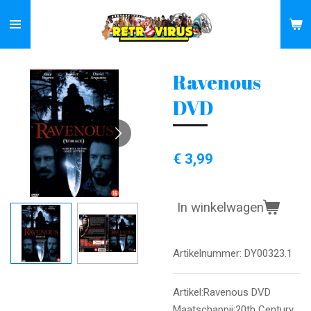
Ga
direct
naar
de
Ravenous
hoofdinhoud
DVD
€ 3,99
In winkelwagen
Artikelnummer:
DY00323.1
Artikel:Ravenous DVD
Maatschappij:20th Century