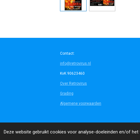
Contact:
info@retrovirus.nl
KvK 90623460
Over Retrovirus
Grading
Algemene voorwaarden
© 2014 - 2026 Retrovirus
Deze website gebruikt cookies voor analyse-doeleinden en/of het t