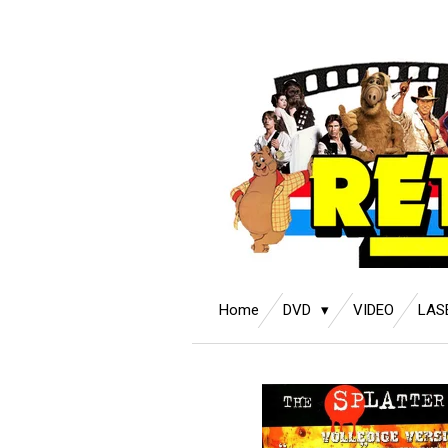
Ga
direct
naar
de
hoofdinhoud
Home
DVD
VIDEO
LAS