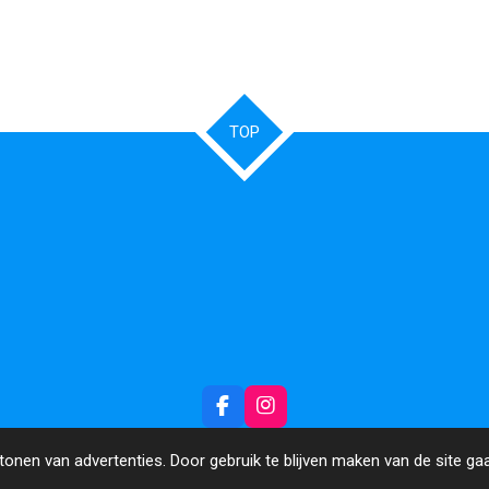
TOP
F
I
a
n
c
s
onen van advertenties. Door gebruik te blijven maken van de site ga
e
t