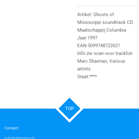
Artikel: Ghosts of
Mississippi soundtrack CD
Maatschappij:Columbia
Jaar:1997
EAN:5099748722621
Info:zie scan voor tracklist
Marc Shaiman, Various
artists
Staat:****
TOP
Contact:
info@retrovirus.nl