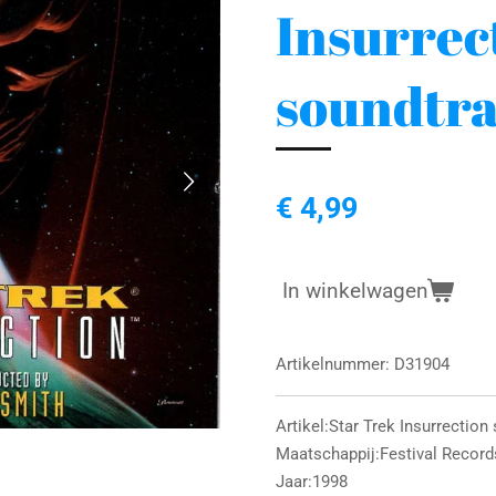
Insurrec
soundtr
€ 4,99
In winkelwagen
Artikelnummer:
D31904
Artikel:Star Trek Insurrectio
Maatschappij:Festival Recor
Jaar:1998