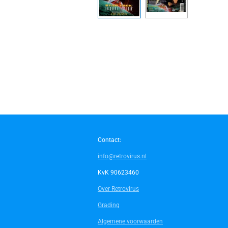
Contact:
info@retrovirus.nl
KvK 90623460
Over Retrovirus
Grading
Algemene voorwaarden