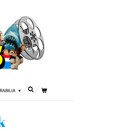
RABILIA
k