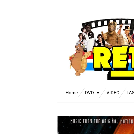
Ga
direct
naar
de
hoofdinhoud
Home
DVD
VIDEO
LA