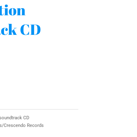
tion
ack CD
n soundtrack CD
ds/Crescendo Records