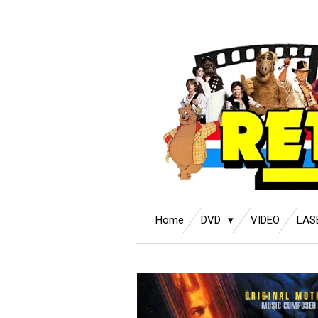
Ga
direct
naar
de
hoofdinhoud
Home
DVD
VIDEO
LAS