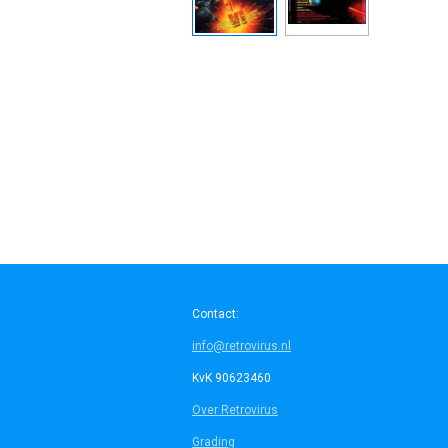
Contact:
info@retrovirus.nl
KvK 90623460
Over Retrovirus
Grading