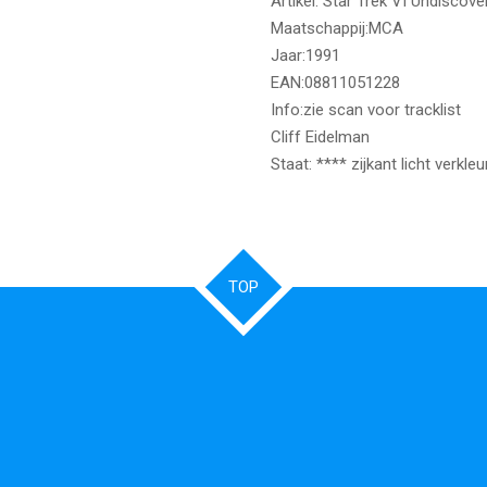
Artikel: Star Trek VI Undisco
Maatschappij:MCA
Jaar:1991
EAN:08811051228
Info:zie scan voor tracklist
Cliff Eidelman
Staat: **** zijkant licht verkleu
TOP