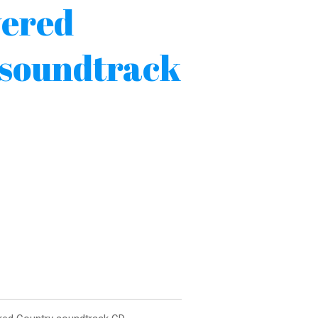
vered
 soundtrack