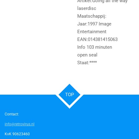
Artikel:Going all the way
laserdisc
Maatschappij:
Jaar:1997 Image
Entertainment
EAN:014381415063
Info 103 minuten
open seal
Staat:****
TOP
Contact:
info@retrovirus.nl
KvK 90623460