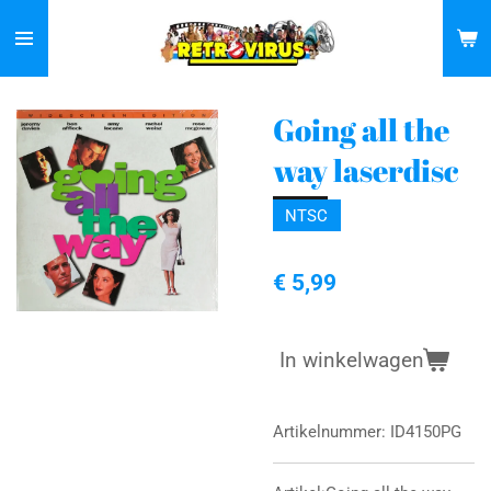
Ga
direct
naar
de
Going all the
hoofdinhoud
way laserdisc
NTSC
€ 5,99
In winkelwagen
Artikelnummer:
ID4150PG