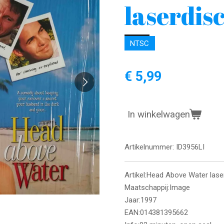
laserdis
NTSC
€ 5,99
In winkelwagen
Artikelnummer:
ID3956LI
Artikel:Head Above Water lase
Maatschappij:Image
Jaar:1997
EAN:014381395662