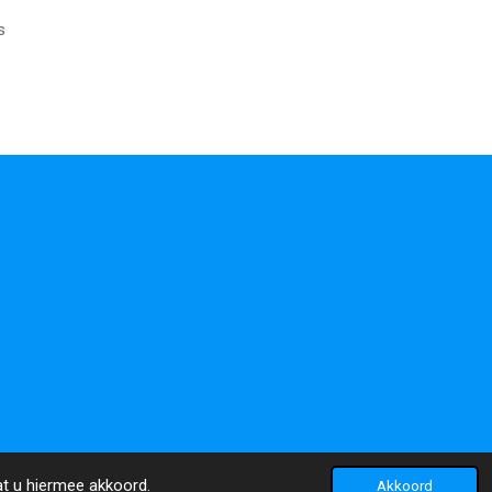
s
at u hiermee akkoord.
Akkoord