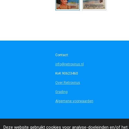
Contact:
info@retrovirus.nl
KvK 90623460
Over Retrovirus
Grading
Algemene voorwaarden
© 2014 - 2026 Retrovirus
Deze website gebruikt cookies voor analyse-doeleinden en/of het t