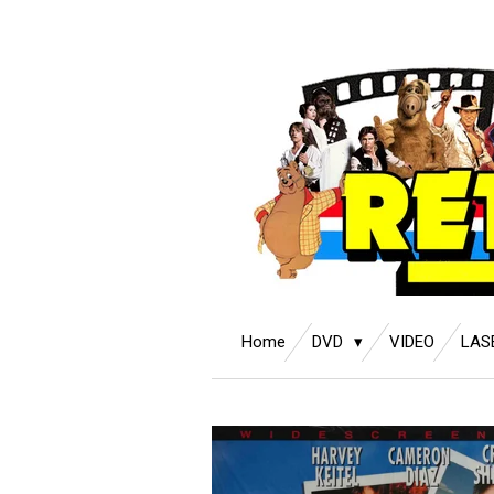
Ga
direct
naar
de
hoofdinhoud
Home
DVD
VIDEO
LAS