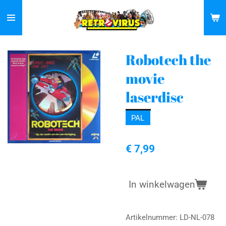
Ga
direct
naar
de
Robotech the
hoofdinhoud
movie
laserdisc
PAL
€ 7,99
In winkelwagen
Artikelnummer:
LD-NL-078