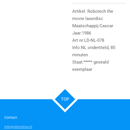
Artikel: Robotech the
movie laserdisc
Maatschappij:Cascar
Jaar:1986
Art nr:LD-NL-078
Info:NL ondertiteld, 85
minuten
Staat:***** geseald
exemplaar
TOP
Contact:
info@retrovirus.nl