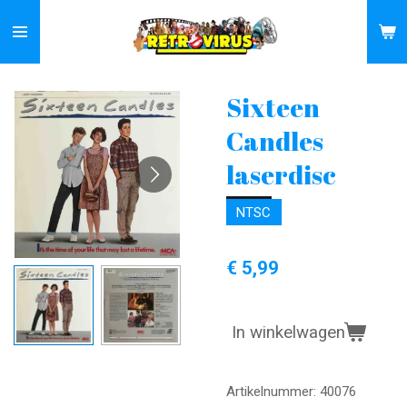
Ga
direct
naar
de
Sixteen
hoofdinhoud
Candles
laserdisc
NTSC
€ 5,99
In winkelwagen
Artikelnummer:
40076