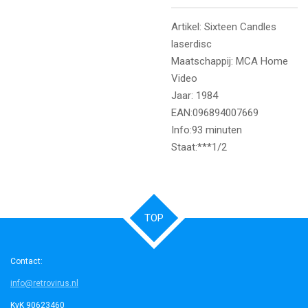
Artikel: Sixteen Candles
laserdisc
Maatschappij: MCA Home
Video
Jaar: 1984
EAN:096894007669
Info:93 minuten
Staat:***1/2
TOP
Contact:
info@retrovirus.nl
KvK 90623460