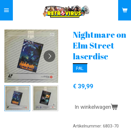
Ga
direct
naar
de
Nightmare on
hoofdinhoud
Elm Street
laserdisc
PAL
€ 39,99
In winkelwagen
Artikelnummer:
6803-70