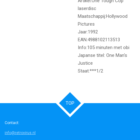
Artikel:One Tough Cop
laserdisc
Maatschappij:Hollywood
Pictures
Jaar:1992
EAN:4988102113513
Info:105 minuten met obi
Japanse titel: One Man's
Justice
Staat:***1/2
TOP
Contact:
info@retrovirus.nl