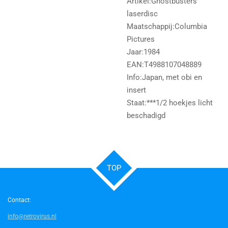
Artikel:Ghostbusters
laserdisc
Maatschappij:Columbia
Pictures
Jaar:1984
EAN:T4988107048889
Info:Japan, met obi en
insert
Staat:***1/2 hoekjes licht
beschadigd
TOP
Contact:
info@retrovirus.nl