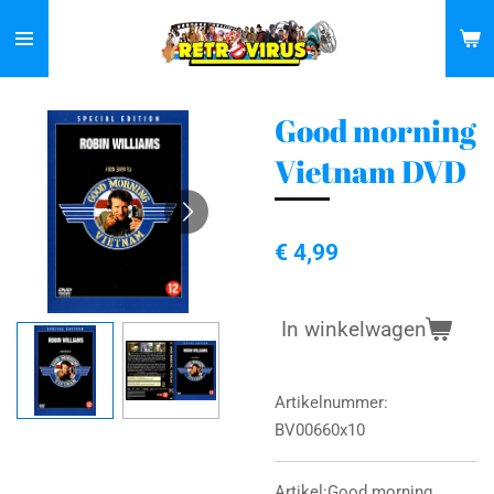
Ga
direct
naar
de
Good morning
hoofdinhoud
Vietnam DVD
€ 4,99
In winkelwagen
Artikelnummer:
BV00660x10
Artikel:Good morning