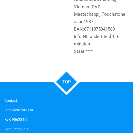
Vietnam DVD
Maatschappij:Touchstone
Jaar:1987
EAN:8711875941580
Info:NL ondertiteld 116
minuten
Staat:****
TOP
Contact:
info@retrovirus.nl
KvK 90623460
Over Retrovirus