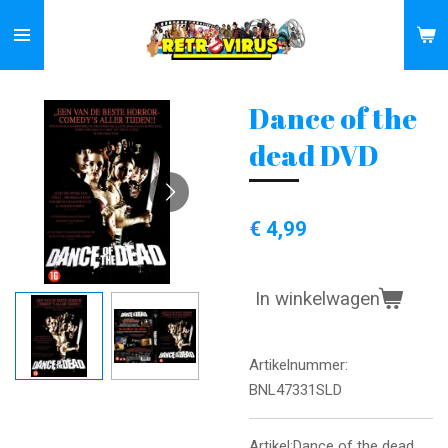
Ga
direct
naar
de
Dance of the
hoofdinhoud
dead DVD
€ 4,99
In winkelwagen
Artikelnummer:
BNL47331SLD
Artikel:Dance of the dead