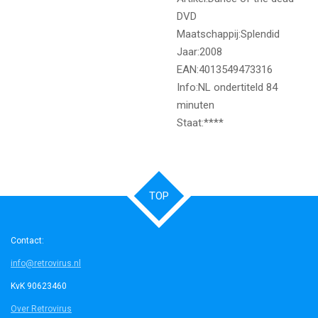
DVD
Maatschappij:Splendid
Jaar:2008
EAN:4013549473316
Info:NL ondertiteld 84
minuten
Staat:****
TOP
Contact:
info@retrovirus.nl
KvK 90623460
Over Retrovirus