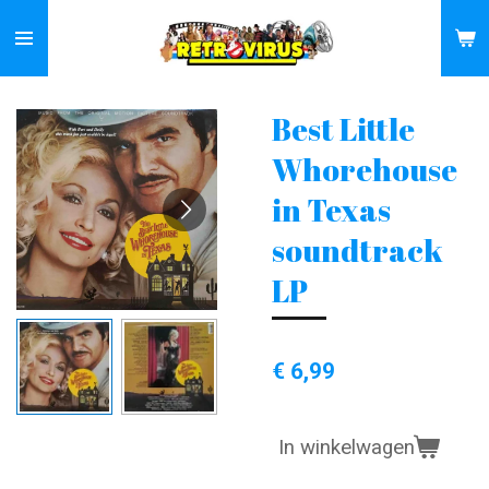
Ga
direct
naar
de
Best Little
hoofdinhoud
Whorehouse
in Texas
soundtrack
LP
€ 6,99
In winkelwagen