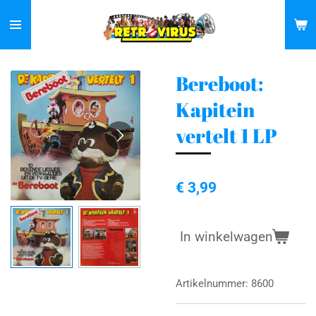
Ga
direct
naar
de
Bereboot:
hoofdinhoud
Kapitein
vertelt 1 LP
€ 3,99
In winkelwagen
Artikelnummer:
8600