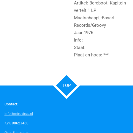
Artikel: Bereboot: Kapitein
vertelt 1 LP
Maatschappij:Basart
Records/Groovy
Jaar:1976
Info:
Staat:
Plaat en hoes: ***
TOP
Contact:
info@retrovirus.nl
KvK 90623460
Over Retrovirus