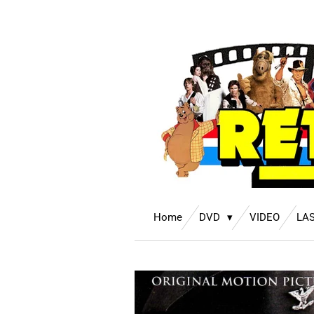
Ga
direct
naar
de
hoofdinhoud
Home
DVD
VIDEO
LA