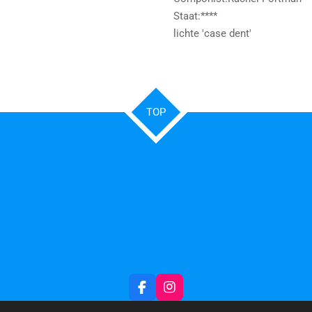
Staat:****
lichte 'case dent'
TOP
F
I
a
n