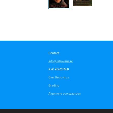
Contact:
info@retrovirus.nl
KvK 90623460
Over Retrovirus
Grading
Algemene voorwaarden
© 2014 - 2026 Retrovirus