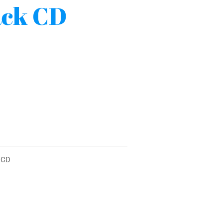
ack CD
k CD