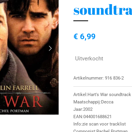
soundtr
€ 6,99
Uitverkocht
Artikelnummer:
916 836-2
Artikel:Hart's War soundtrac
Maatschappij:Decca
Jaar:2002
EAN:044001688621
Info:zie scan voor tracklist
Componist:Rachel Portman