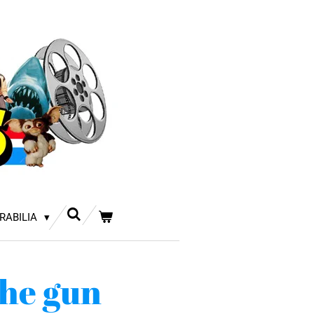
RABILIA
the gun