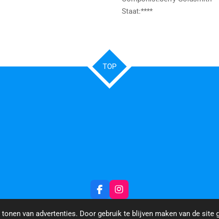
Staat:****
TOP
F
I
a
n
c
s
tonen van advertenties. Door gebruik te blijven maken van de site 