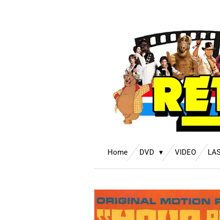
Ga
direct
naar
de
hoofdinhoud
Home
DVD
VIDEO
LA