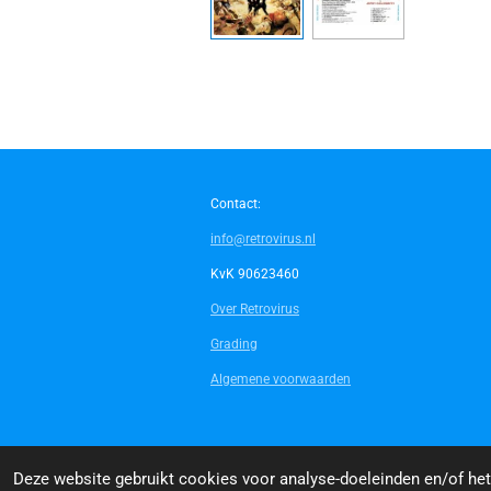
Contact:
info@retrovirus.nl
KvK 90623460
Over Retrovirus
Grading
Algemene voorwaarden
© 2014 - 2026 Retrovirus
Deze website gebruikt cookies voor analyse-doeleinden en/of het 