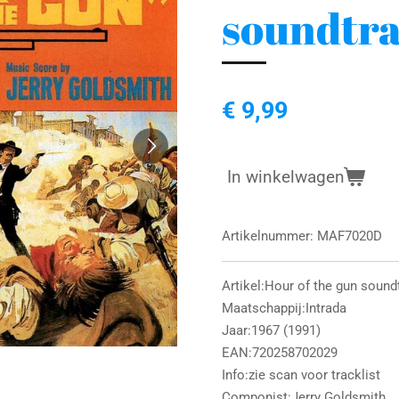
soundtr
€ 9,99
In winkelwagen
Artikelnummer:
MAF7020D
Artikel:Hour of the gun soun
Maatschappij:Intrada
Jaar:1967 (1991)
EAN:720258702029
Info:zie scan voor tracklist
Componist:Jerry Goldsmith