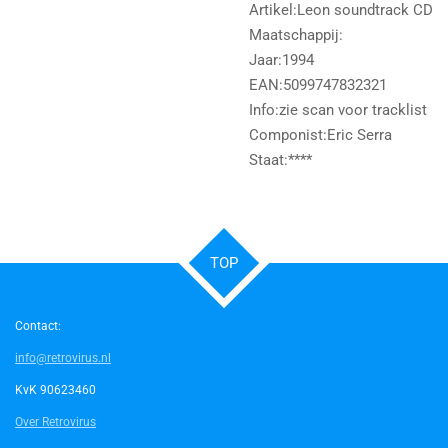
Artikel:Leon soundtrack CD
Maatschappij:
Jaar:1994
EAN:5099747832321
Info:zie scan voor tracklist
Componist:Eric Serra
Staat:****
TOP
Contact:
info@retrovirus.nl
KvK 90623460
Over Retrovirus