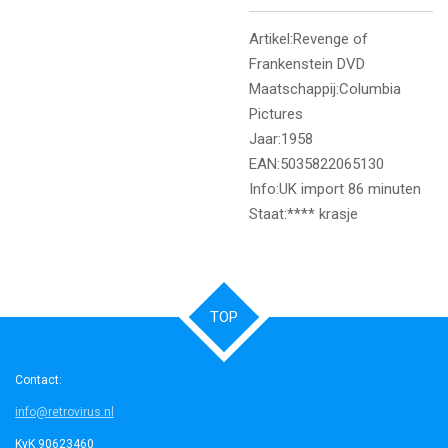
Artikel:Revenge of
Frankenstein DVD
Maatschappij:Columbia
Pictures
Jaar:1958
EAN:5035822065130
Info:UK import 86 minuten
Staat:**** krasje
TOP
Contact:
info@retrovirus.nl
KvK 90623460