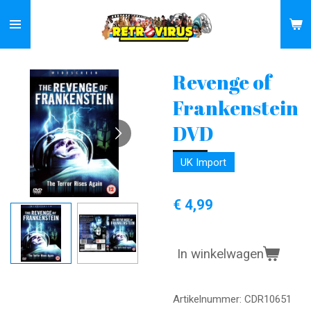
Ga
direct
naar
de
Revenge of
hoofdinhoud
Frankenstein
DVD
UK Import
€ 4,99
In winkelwagen
Artikelnummer:
CDR10651