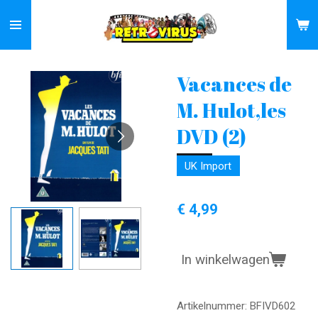
Ga
direct
naar
de
Vacances de
hoofdinhoud
M. Hulot,les
DVD (2)
UK Import
€ 4,99
In winkelwagen
Artikelnummer:
BFIVD602