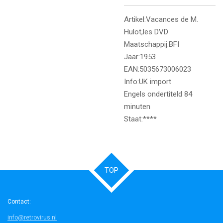
Artikel:Vacances de M.
Hulot,les DVD
Maatschappij:BFI
Jaar:1953
EAN:5035673006023
Info:UK import
Engels ondertiteld 84
minuten
Staat:****
TOP
Contact:
info@retrovirus.nl