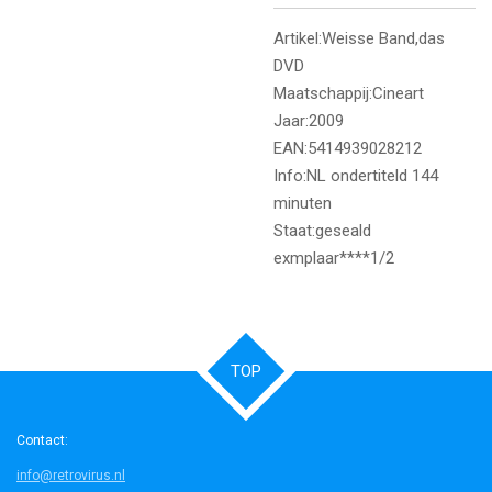
Artikel:Weisse Band,das
DVD
Maatschappij:Cineart
Jaar:2009
EAN:5414939028212
Info:NL ondertiteld 144
minuten
Staat:geseald
exmplaar****1/2
TOP
Contact:
info@retrovirus.nl