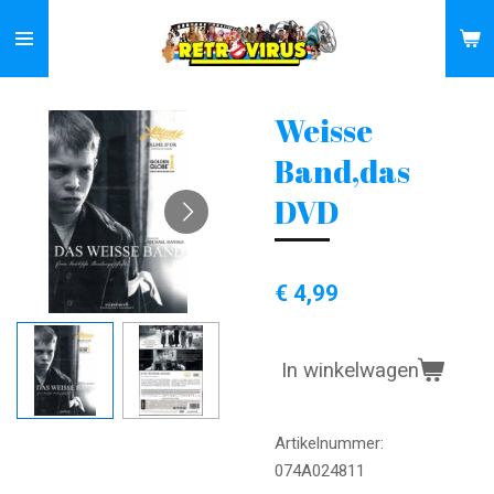
Ga
direct
naar
de
Weisse
hoofdinhoud
Band,das
DVD
€ 4,99
In winkelwagen
Artikelnummer:
074A024811