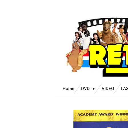
Ga
direct
naar
de
hoofdinhoud
Home
DVD
VIDEO
LA