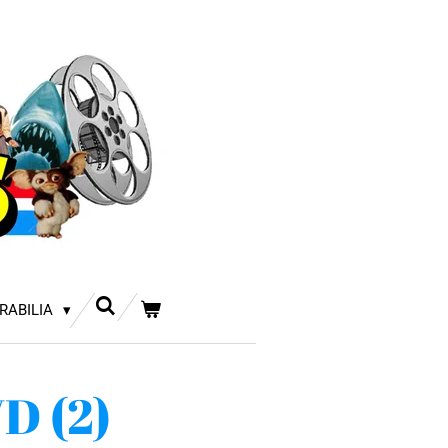
RABILIA
D (2)