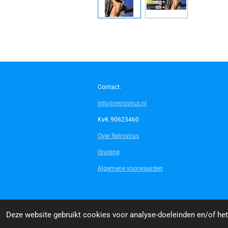
Contact:
info@retrovirus.nl
KvK 90623460
Over Retrovirus
Grading
Algemene voorwaarden
© 2014 - 2026 Retrovirus
Deze website gebruikt cookies voor analyse-doeleinden en/of het 