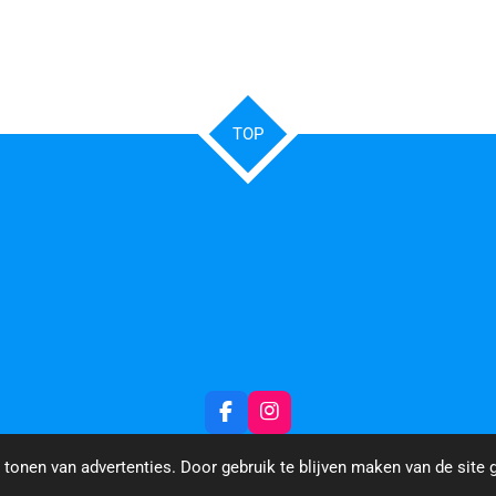
TOP
F
I
a
n
c
s
tonen van advertenties. Door gebruik te blijven maken van de site 
e
t