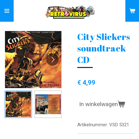
Ga
direct
naar
de
City Slickers
hoofdinhoud
soundtrack
CD
€ 4,99
In winkelwagen
Artikelnummer:
VSD 5321