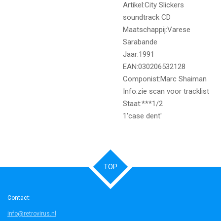
Artikel:City Slickers
soundtrack CD
Maatschappij:Varese
Sarabande
Jaar:1991
EAN:030206532128
Componist:Marc Shaiman
Info:zie scan voor tracklist
Staat:***1/2
1'case dent'
TOP
Contact:
info@retrovirus.nl