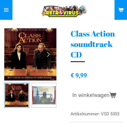
Ga
direct
naar
de
Class Action
hoofdinhoud
soundtrack
CD
€ 9,99
In winkelwagen
Artikelnummer:
VSD 5303