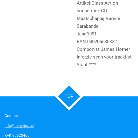
Artikel:Class Action
soundtrack CD
Maatschappij:Varese
Sarabande
Jaar:1991
EAN:030206530322
Componist:James Horner
Info:zie scan voor tracklist
Staat:****
TOP
Contact:
info@retrovirus.nl
KvK 90623460