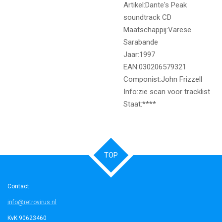
Artikel:Dante's Peak
soundtrack CD
Maatschappij:Varese
Sarabande
Jaar:1997
EAN:030206579321
Componist:John Frizzell
Info:zie scan voor tracklist
Staat:****
TOP
Contact:
info@retrovirus.nl
KvK 90623460