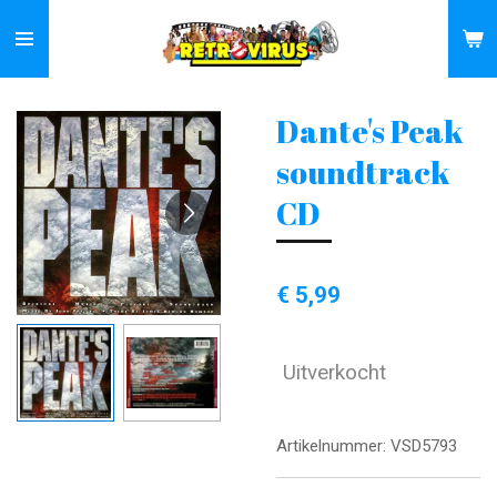
Ga
direct
naar
de
Dante's Peak
hoofdinhoud
soundtrack
CD
€ 5,99
Uitverkocht
Artikelnummer:
VSD5793