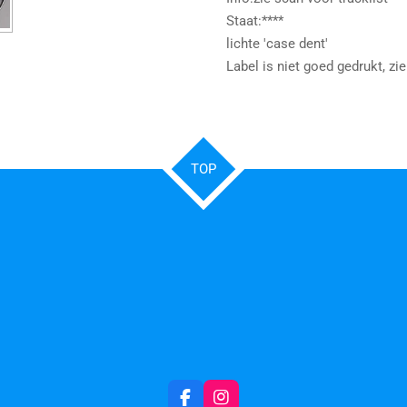
Staat:****
lichte 'case dent'
Label is niet goed gedrukt, zi
TOP
F
I