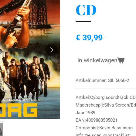
CD
€ 39,99
In winkelwagen
Artikelnummer:
SIL 5050-2
Artikel:Cyborg soundtrack CD
Maatschappij:Silva Screen/Ed
Jaar:1989
EAN:4009880505021
Componist:Kevin Bassinson
Info:zie scan voor tracklist