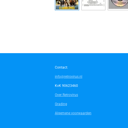
Contact:
info@retrovirus.nl
KvK 90623460
Over Retrovirus
Grading
Algemene voorwaarden