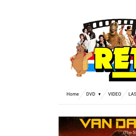
Ga
direct
naar
de
hoofdinhoud
Home
DVD
VIDEO
LA