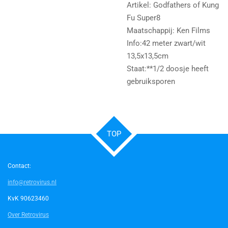
Artikel: Godfathers of Kung
Fu Super8
Maatschappij: Ken Films
Info:42 meter zwart/wit
13,5x13,5cm
Staat:**1/2 doosje heeft
gebruiksporen
TOP
Contact:
info@retrovirus.nl
KvK 90623460
Over Retrovirus