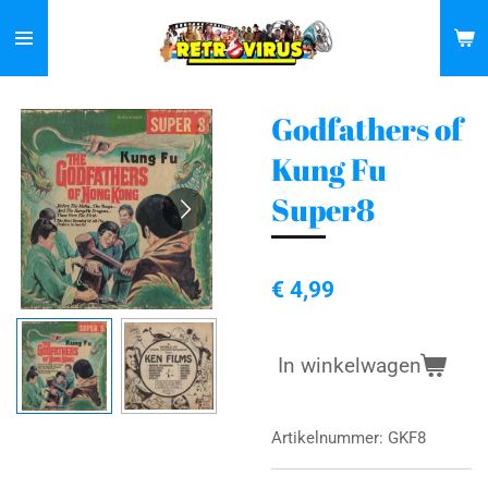
Ga
direct
naar
de
Godfathers of
hoofdinhoud
Kung Fu
Super8
€ 4,99
In winkelwagen
Artikelnummer:
GKF8