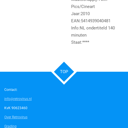
Pics/Cineart
Jaar:2010
EAN:5414939040481
Info:NL ondertiteld 140
minuten
Staat:****
TOP
Contact:
info@retrovirus.nl
KvK 90623460
Over Retrovirus
Grading