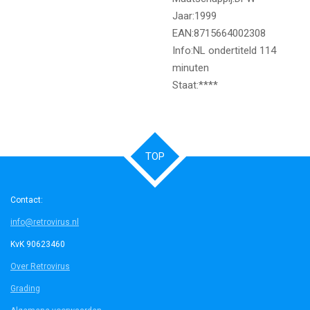
Jaar:1999
EAN:8715664002308
Info:NL ondertiteld 114
minuten
Staat:****
TOP
Contact:
info@retrovirus.nl
KvK 90623460
Over Retrovirus
Grading