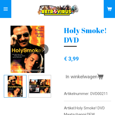
Ga
direct
naar
de
Holy Smoke!
hoofdinhoud
DVD
€ 3,99
In winkelwagen
Artikelnummer:
DVD00211
Artikel:Holy Smoke! DVD
Maatschappij:DFW