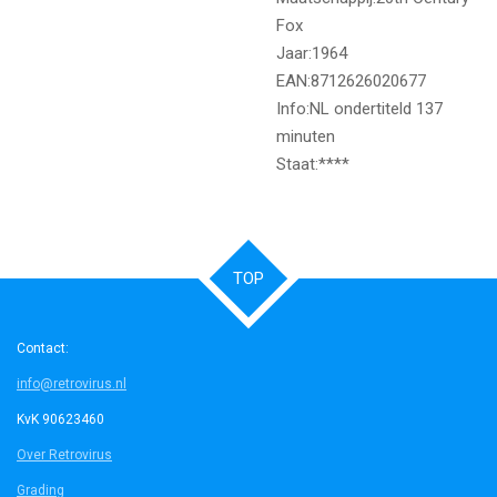
Fox
Jaar:1964
EAN:8712626020677
Info:NL ondertiteld 137
minuten
Staat:****
TOP
Contact:
info@retrovirus.nl
KvK 90623460
Over Retrovirus
Grading