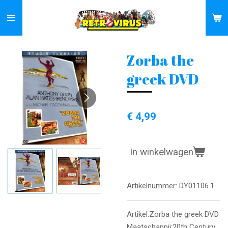
Ga
direct
naar
de
Zorba the
hoofdinhoud
greek DVD
€ 4,99
In winkelwagen
Artikelnummer:
DY01106.1
Artikel:Zorba the greek DVD
Maatschappij:20th Century