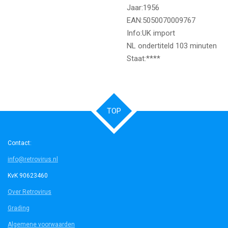
Jaar:1956
EAN:5050070009767
Info:UK import
NL ondertiteld 103 minuten
Staat:****
TOP
Contact:
info@retrovirus.nl
KvK 90623460
Over Retrovirus
Grading
Algemene voorwaarden