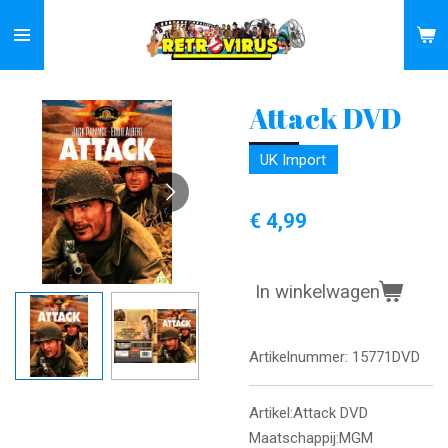
Ga
direct
naar
de
Attack DVD
hoofdinhoud
UK Import
€ 4,99
In winkelwagen
Artikelnummer:
15771DVD
Artikel:Attack DVD
Maatschappij:MGM