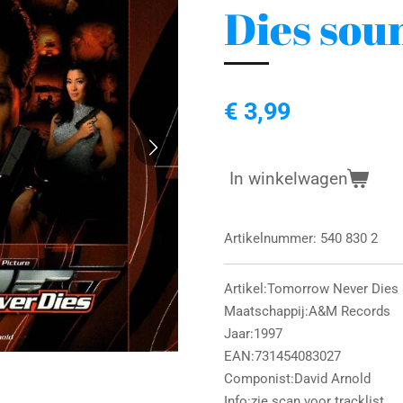
Dies sou
€ 3,99
In winkelwagen
Artikelnummer:
540 830 2
Artikel:Tomorrow Never Dies
Maatschappij:A&M Records
Jaar:1997
EAN:731454083027
Componist:David Arnold
Info:zie scan voor tracklist