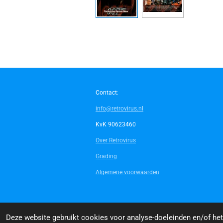
Contact:
info@retrovirus.nl
KvK 90623460
Over Retrovirus
Grading
Algemene voorwaarden
© 2014 - 2026 Retrovirus
Deze website gebruikt cookies voor analyse-doeleinden en/of het 