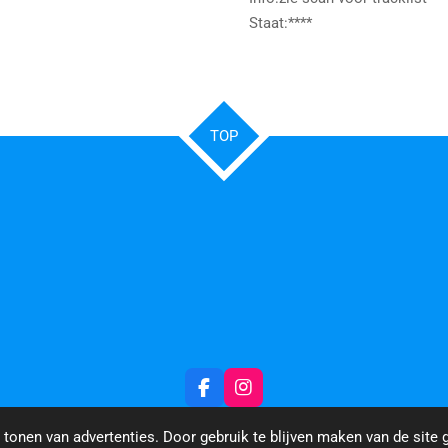
Staat:****
TOP
F
I
a
n
c
s
tonen van advertenties. Door gebruik te blijven maken van de site 