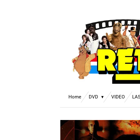
Ga
direct
naar
de
hoofdinhoud
Home
DVD
VIDEO
LA