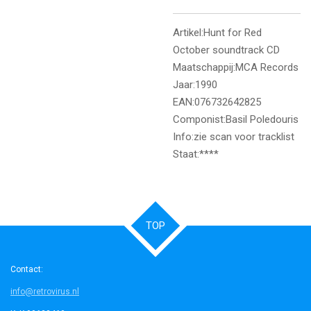
Artikel:Hunt for Red
October soundtrack CD
Maatschappij:MCA Records
Jaar:1990
EAN:076732642825
Componist:Basil Poledouris
Info:zie scan voor tracklist
Staat:****
TOP
Contact:
info@retrovirus.nl