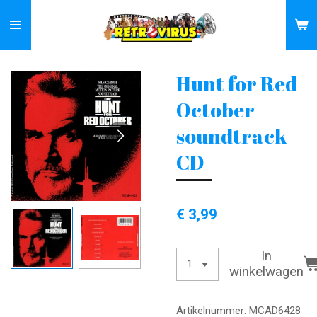
Ga
direct
naar
de
Hunt for Red
hoofdinhoud
October
soundtrack
CD
€ 3,99
In
winkelwagen
Artikelnummer:
MCAD6428