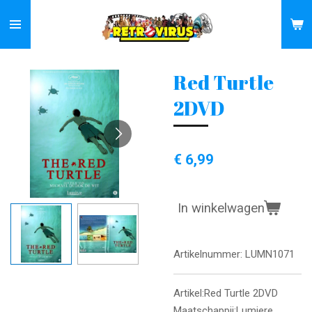
Ga
direct
naar
de
Red Turtle
hoofdinhoud
2DVD
€ 6,99
In winkelwagen
Artikelnummer:
LUMN1071
Artikel:Red Turtle 2DVD
Maatschappij:Lumiere