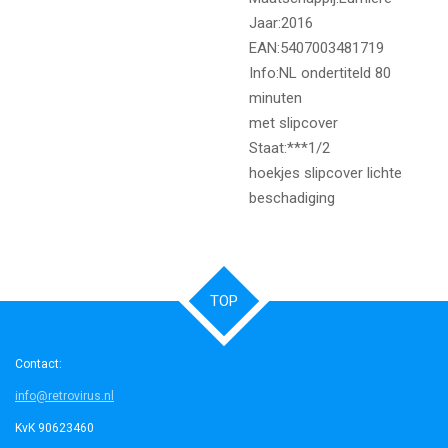
Jaar:2016
EAN:5407003481719
Info:NL ondertiteld 80
minuten
met slipcover
Staat:***1/2
hoekjes slipcover lichte
beschadiging
TOP
Contact:
info@retrovirus.nl
KvK 90623460