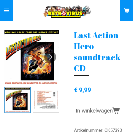
Ga
direct
naar
de
Last Action
hoofdinhoud
Hero
soundtrack
CD
€ 9,99
In winkelwagen
Artikelnummer:
CK57393