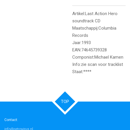
Artikel:Last Action Hero
soundtrack CD
Maatschappij:Columbia
Records
Jaar:1993
EAN:74645739328
Componist:Michael Kamen
Info:zie scan voor tracklist
Staat:****
TOP
Contact:
info@retrovirus.nl