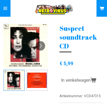
Ga
direct
naar
de
Suspect
hoofdinhoud
soundtrack
CD
€ 5,99
In winkelwagen
Artikelnummer:
VCD47315