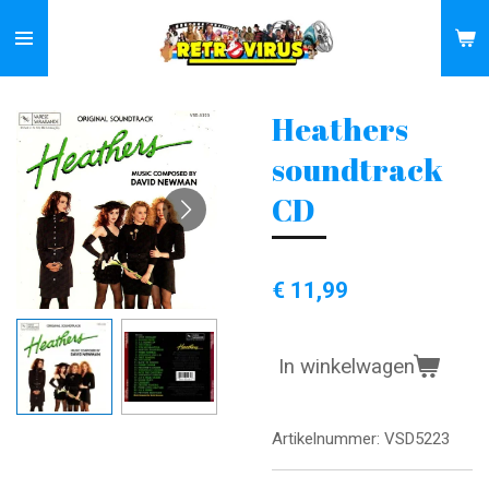
Ga
direct
naar
de
Heathers
hoofdinhoud
soundtrack
CD
€ 11,99
In winkelwagen
Artikelnummer:
VSD5223