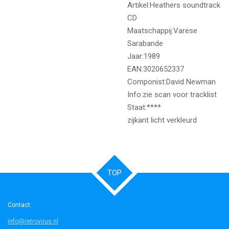
Artikel:Heathers soundtrack
CD
Maatschappij:Varese
Sarabande
Jaar:1989
EAN:3020652337
Componist:David Newman
Info:zie scan voor tracklist
Staat:****
zijkant licht verkleurd
TOP
Contact:
info@retrovirus.nl