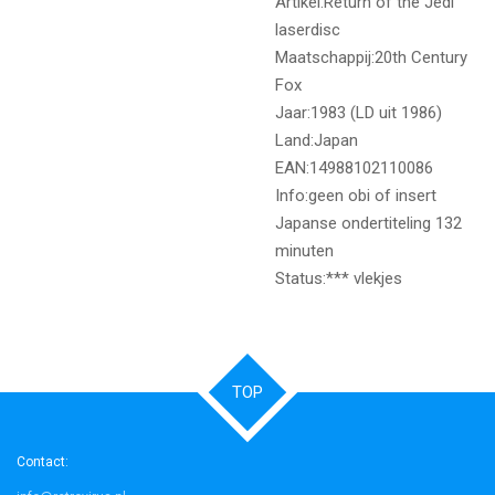
Artikel:Return of the Jedi
laserdisc
Maatschappij:20th Century
Fox
Jaar:1983 (LD uit 1986)
Land:Japan
EAN:14988102110086
Info:geen obi of insert
Japanse ondertiteling 132
minuten
Status:*** vlekjes
TOP
Contact: